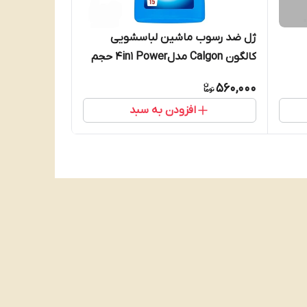
ژل ضد رسوب ماشین لباسشویی
کالگون Calgon مدل4in1 Power حجم
۷۵۰ میل
560,000
افزودن به سبد