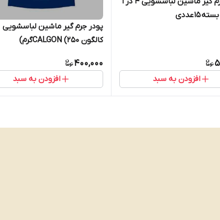
قرص جرم گیر ماشین لباسشویی 4 در ۱
 ۱۵ عددی
پودر جرم گیر ماشین لباسشویی
کالگون CALGON (250گرم)
400,000
5
افزودن به سبد
افزودن به سبد