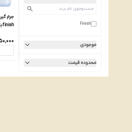
جرم گی
Finish
finishبارایحه کلاسیک حجم 250 میل
50,000
موجودی
محدوده قیمت