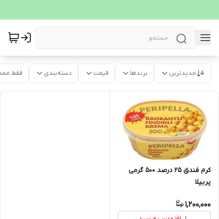
جدیدترین
برندها
قیمت
دسته‌بندی
فقط محص
کرم فندق 25 درصد 500 گرمی
پریپلا
1,200,000