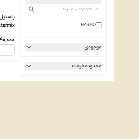
پاستیل
HARIBO
ARIBO-starmix
40,000
موجودی
محدوده قیمت