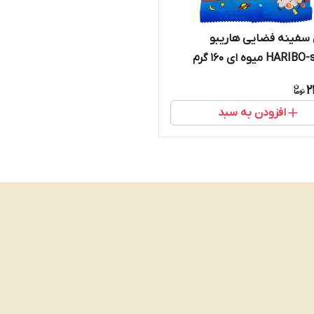
 سفینه فضایی هاریبو
H میوه ای 160 گرم
2
افزودن به سبد