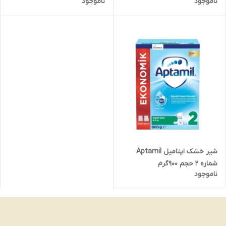
ناموجود
ناموجود
وزن 800 گرم ایرلند اصل –
Aptamil
شیر خشک اپتامیل Aptamil
شماره ۲ حجم ۹۰۰گرم
ناموجود