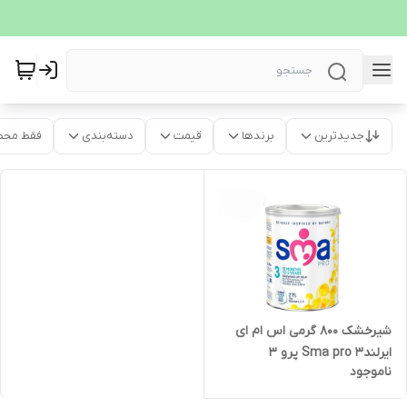
جدیدترین
برندها
قیمت
دسته‌بندی
فقط محص
شیرخشک 800 گرمی اس ام ای
ایرلندSma pro 3 پرو 3
ناموجود