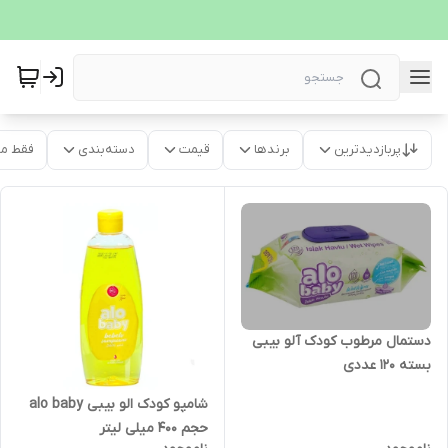
پربازدیدترین
برندها
قیمت
دسته‌بندی
فقط م
دستمال مرطوب کودک آلو بیبی
بسته 120 عددی
شامپو کودک الو بیبی alo baby
حجم 400 میلی لیتر