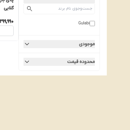
گلابی
,299,990
Gulabi
موجودی
محدوده قیمت