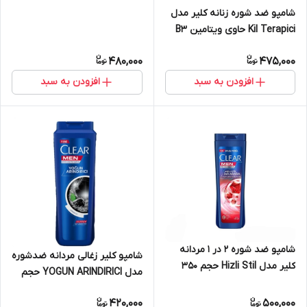
شامپو ضد شوره زنانه کلیر مدل
Kil Terapici حاوی ویتامین B3
حجم 350 میل
480,000
475,000
افزودن به سبد
افزودن به سبد
شامپو ضد شوره 2 در 1 مردانه
شامپو کلیر زغالی مردانه ضدشوره
کلیر مدل Hizli Stil حجم 350
مدل YOGUN ARINDIRICI حجم
میل
350 میل
420,000
500,000