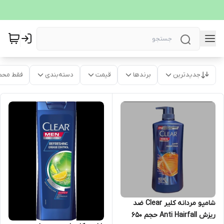
جدیدترین
برندها
قیمت
دسته‌بندی
فقط محص
شامپو مردانه کلیر Clear ضد
ریزش Anti Hairfall حجم 650