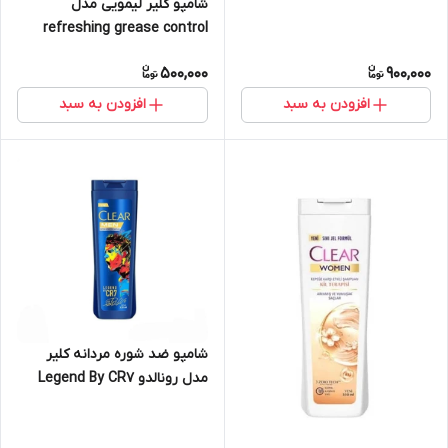
شامپو کلیر لیمویی مدل
میل
refreshing grease control
حجم ۳۵۰میل
500,000
900,000
افزودن به سبد
افزودن به سبد
شامپو ضد شوره مردانه کلیر
مدل رونالدو Legend By CR7
حجم 350 میل