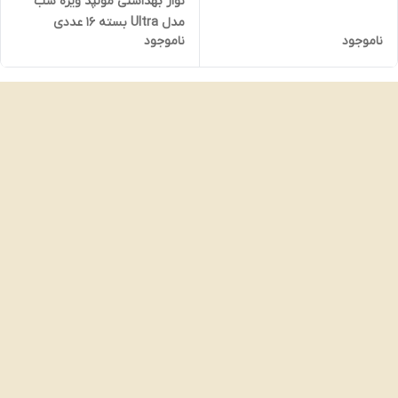
نوار بهداشتی مولپد ویژه شب
مدل Ultra بسته 16 عددی
ناموجود
ناموجود