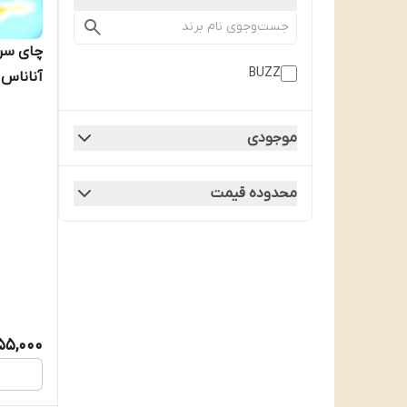
BUZZ
آناناس و انب
موجودی
محدوده قیمت
55,000