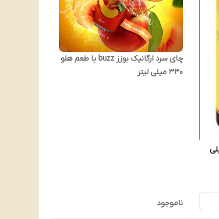
چای سرد ارگانیک بوزز buzz با طعم هلو
330 میلی لیتر
لد هورس 250 میلی
ناموجود