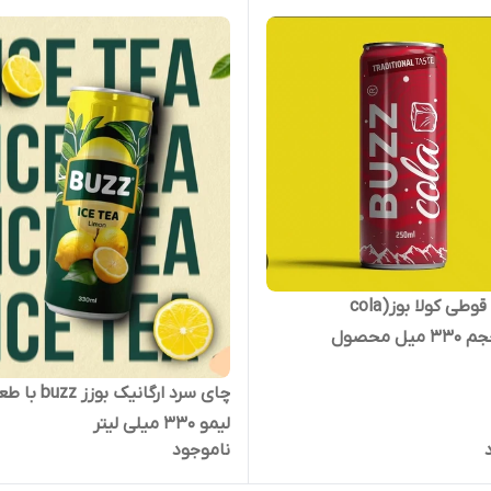
نوشابه قوطی کولا بوز(cola
buzz)حجم ۳۳۰ میل محصول
آذربایجان
چای سرد ارگانیک بوزز buzz
لیمو 330 میلی لیتر
ناموجود