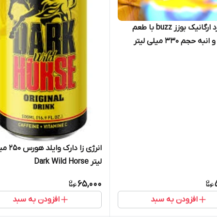
چای سرد ارگانیک بوزز buzz با طعم
ه حجم 330 میلی لیتر
انرژی زا دارک وای
لیتر Dark Wild Horse
65,000
افزودن به سبد
افزودن به سبد