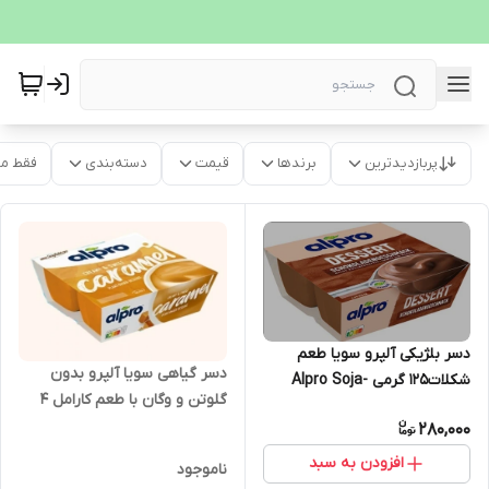
پربازدیدترین
برندها
قیمت
دسته‌بندی
فقط م
دسر بلژیکی آلپرو سویا طعم
دسر گیاهی سویا آلپرو بدون
شکلات‌۱۲۵ گرمی Alpro Soja-
گلوتن و وگان با طعم کارامل 4
Dessert Schokolade بسته۴
عددی
280,000
عددی
افزودن به سبد
ناموجود