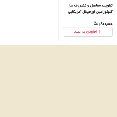
تقویت مفاصل و غضروف ساز
گلوکوزامین اورجینال آمریکایی
مووفری 106عددی2027 انقضا
1,800,000
دارای تاییدیه USP آمریکا Move
Free *بدون هیچگونه فارسی
افزودن به سبد
نویس و عرب نویسی حک شده
USA*