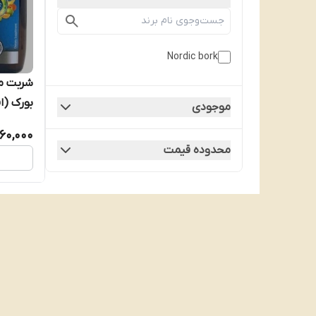
Nordic bork
بورک (ا
موجودی
انقضا2028 Nordic Bork
560,000
محدوده قیمت