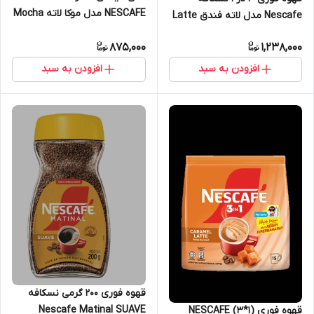
NESCAFE مدل موکا لاته Mocha
Nescafe مدل لاته فندق Latte
Latte ( بسته 15 عددی )
Hazelnut پک 15 ساشه ای
875,000
1,238,000
افزودن به سبد
افزودن به سبد
قهوه فوری 2۰۰ گرمی نسکافه
Nescafe Matinal SUAVE
قهوه فوری (1*3) NESCAFE