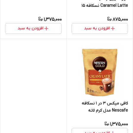
Caramel Latte نسکافه 15
ساشه
1,375,000
875,000
افزودن به سبد
افزودن به سبد
کافی میکس 3 در 1 نسکافه
Nescafe مدل کرم لاته
CREAMY LATTE ( بسته 12
1,375,000
عددی )