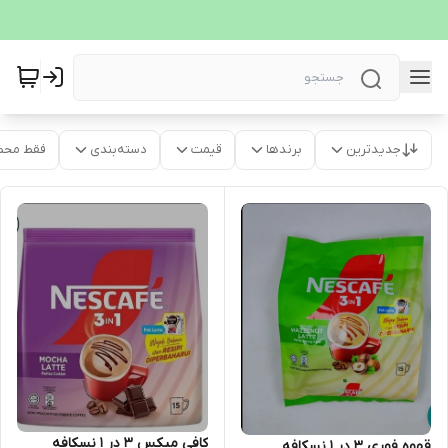
جدیدترین
برندها
قیمت
دسته‌بندی
فقط محص
کافی میکس 3 در 1 نسکافه
قهوه فوری 3 در 1 نسکافه