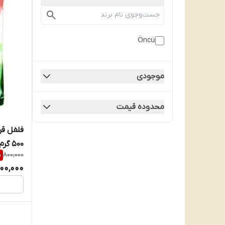
Öncü
موجودی
محدوده قیمت
فلفل قر
500 گرم
%
800,000
00,000