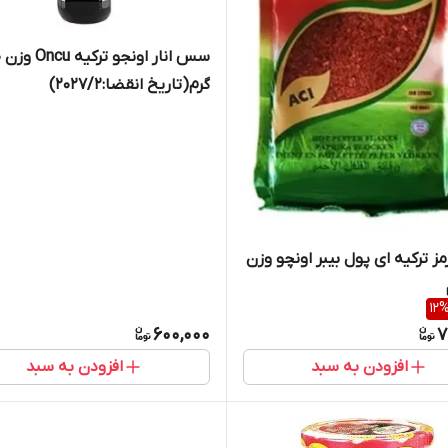
سس
گرم(تاریخ انقضا:2027/2)
مز ترکیه ای پول بیبر اونچو وزن
12
600,000
7
افزودن به سبد
افزودن به سبد