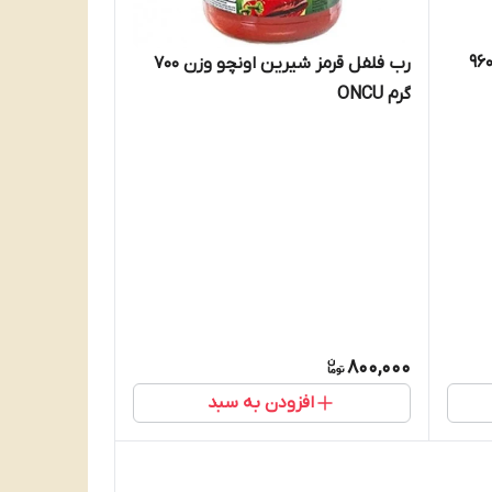
 انار اونجو ترکیه Oncu وزن 960
رب فلفل قرمز شیرین اونچو وزن 700
گرم ONCU
800,000
افزودن به سبد