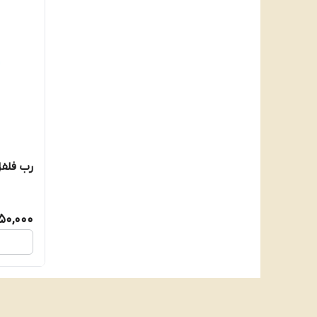
رب فلفل ق
50,000