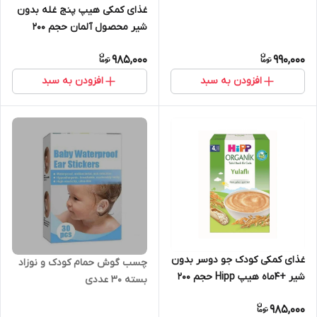
انقضا:2026/۶)حجم ۲۰۰ گرم
غذای کمکی هیپ پنج غله بدون
شیر محصول آلمان حجم 200
گرم(تاریخ انقضا:۴ماه)
985,000
990,000
افزودن به سبد
افزودن به سبد
غذای کمکی کودک جو دوسر بدون
چسب گوش حمام کودک و نوزاد
شیر +4ماه هیپ Hipp حجم ۲۰۰
بسته 30 عددی
گرم(تاریخ انقضا فول)
985,000