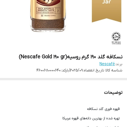
نسکافه گلد 190 گرم روسیه(Nescafe Gold 190 gr)
برند:
Nescafé
شناسه کالا
تاریخ انقضاء: 2025/09| بارکد: 4600680000640
توضیحات
قهوه فوری گلد نسکافه
تهیه شده از بهترین دانه‌های قهوه عربیکا