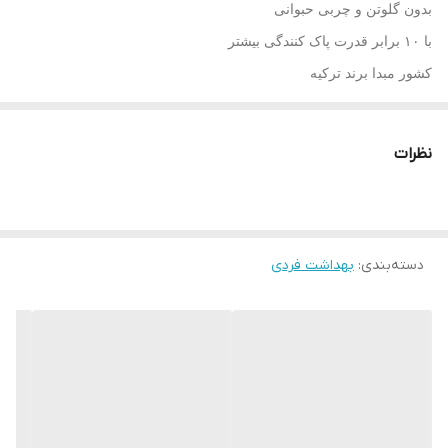
بدون گلوتن و چربی حبوانی
با ۱۰ برابر قدرت پاک کنندگی بیشتر
کشور مبدا برند
ترکیه
کشور سازنده
ترکیه
ترکیبات
دارای عصاره آلوئه ورا
نظرات
نوع پوست
انواع پوست
مناسب برای
خانم ها و اقایان
عملکرد
پاکسازی ملایم آلودگی و چربی ها
دسته‌بندی
:
بهداشت فردی
حجم
270g