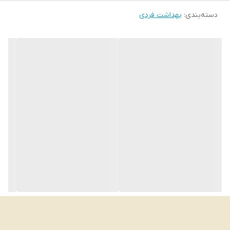
ضروری(امگا6,9)/ نحوه استفاده: ترجیحا هر ۲روز
دسته‌بندی
:
بهداشت فردی
یکبار بعد از حمام روی کف سر ماساژ داده شود.