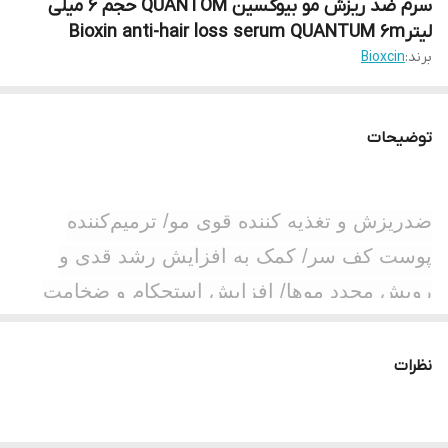
سرم ضد ریزش مو بیوکسین QUANTOM حجم ۶ میلی
لیترBioxin anti-hair loss serum QUANTUM 6m
برند:
Bioxcin
توضیحات
ضدریزش و تغذیه کننده قوی مو/ ترمیم‌کننده
پوست کف سر/ کمک به افزایش رشد قدی و
رویش مجدد موها/ افزایش استحکام و ضخامت
تارهای مو/ شامل 18 نوع آمینو اسید ضروری
پروتئین،ویتامینهای ضروری و‌ فلاونوئیدها/ حاوی
نظرات
ویتامینهای A,B1,B2,B5,B9
مینرال(مس،زینک،آهن،کلسیم) اسیدهای چرب