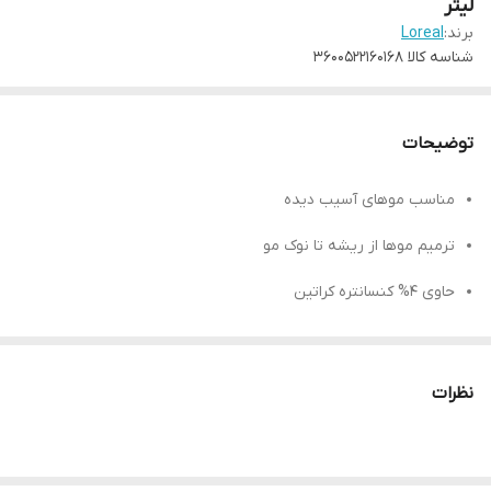
لیتر
برند:
Loreal
شناسه کالا
3600522160168
توضیحات
مناسب موهای آسیب دیده
ترمیم موها از ریشه تا نوک مو
حاوی 4% کنسانتره کراتین
نرم و لطیف کننده موها
افزایش براقیت و درخشندگی موها
نظرات
تقویت موهای آسیب دیده