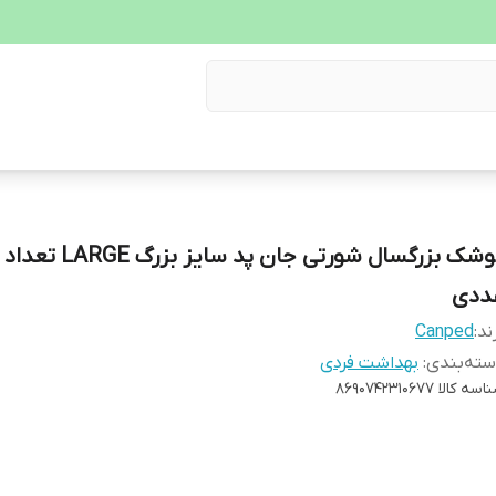
ددی
ند:
Canped
ته‌بندی
:
بهداشت فردی
اسه کالا
8690742310677