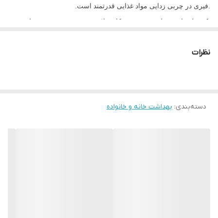
.فیری در چربی زدایی مواد غذایی قدرتمند است.
.کپسول ماشین ظرفشویی همه کاره پلاتینیوم فیری، حتی روغن باقی
مانده در فیلتر دستگاه شما را نیز تمیز می کند.
نظرات
.به لطف نمک و درخشندگی که دارد از ظروف شیشه ای و نقره ای شما
محافظت می کند.
.با رایحه لیمو، حس تمیزی و تازگی را در هر شستشوی ماشین شما ایجاد
می کند.
دسته‌بندی
:
بهداشت خانه و خانواده
.فرمول و طراحی آن برای استفاده در تمامی ماشین های ظرفشویی
پیشرفته مناسب است.
.حاوی نمک و جلادهنده
.نتیجه دهی عالی در دماهای پایین
.دارای عملکرد بالا در برنامه‌های زمان کوتاه