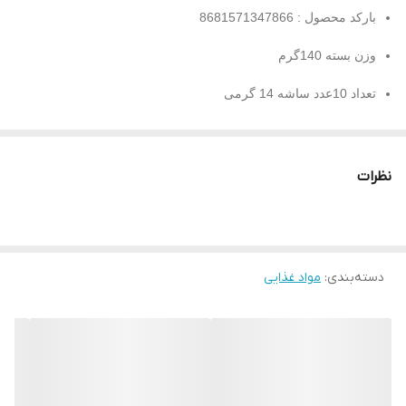
بارکد محصول : 8681571347866
وزن بسته 140گرم
تعداد 10عدد ساشه 14 گرمی
محصول شرکت اولکر ترکیه
پودر کافه لاته
نظرات
با کف زیاد
حاوی شیر
دسته‌بندی
:
مواد غذایی
خوش طعم و خوش عطر
آماده سازی سریع و آسان
سرشار از عطر و بوی شگفت انگیز قهوه و طعم های گرم و دلپذیر
لبنی