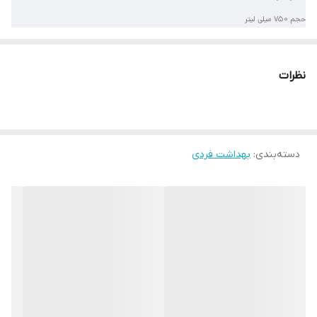
حجم 750 میلی لیتر
ترمیم کننده
آرامش بخش
نظرات
مرطوب کننده
روغن جوجوبا
عصاره گیاه آلوئه ورا
دسته‌بندی
:
بهداشت فردی
عصاره گل رز