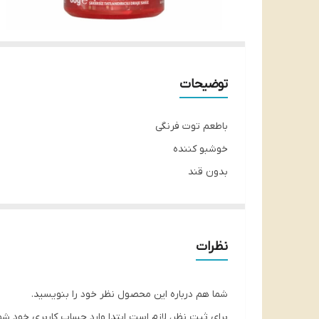
توضیحات
باطعم توت فرنگی
خوشبو کننده
بدون قند
خنک کننده
شناسه محصول:
8690840216390
نظرات
شما هم درباره این محصول نظر خود را بنویسید.
برای ثبت نظر، لازم است ابتدا وارد حساب کاربری خود شو