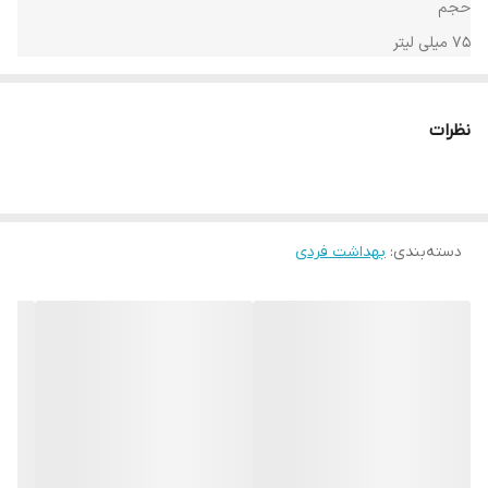
حجم
75 میلی لیتر
ماندگاری
48 ساعت
نظرات
ضد حساسیت
خیر
بدون الکل
خیر
دسته‌بندی
:
بهداشت فردی
شماره مجوز
1381310226806118
صادر کننده مجوز
سازمان غذا و دارو
سایر توضیحات
– کاهش تعریق با کمک یون های آلومینیوم و زیرکونیوم