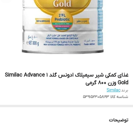
غذای کمکی شیر سیمیلاک ادونس گلد 1 Similac Advance
Gold وزن 800 گرمی
برند:
Similac
شناسه کالا
5391523058193
توضیحات