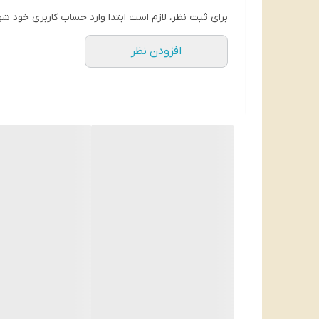
برای ثبت نظر، لازم است ابتدا وارد حساب کاربری خود شو
Syoss به دلیل استفاده از روغن تامانوی یک آبرسان قوی محسوب می شود ( 
افزودن نظر
فوق با آبرسانی و نگهداری رطوبت در فولیکول های مو به صورت 24 ساعته آن ها را شاداب و درخشان خواهد کرد. از ویژگی مهم و قابل توجه این محصول می توان به خاصیت محافظت حرارتی آن پس از استفاده از سشوار اشاره نمود.
آیا این شامپو برای موهای 
شامپو سایوس مدل OLEO با حجم 500 میلی‌لیت
به موهای شما کمک می‌کند تا مرطوب و نرم شوند و موهای خشک و آسیب دیده ر
بله، شامپو سایوس مدل OLEO برای موهای رنگ شده هم مناسب است. به عنوان یک شامپو مرطوب کننده و تغذیه دهنده، این شامپو به موهای رنگ شده شما کمک می‌کند تا نرم و لطیف شوند و باعث حفظ رنگ موهای شما نیز می‌شود.
اگر موهای شما دارای رنگ ثابت و با دوام هستند، با استفاده از این شامپو می
مشورت کنید تا بهترین محصول برای نوع موهای شما را پیدا کنید.