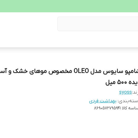
شامپو سایوس مدل OLEO مخصوص موهای خشک و 
ه 500 میل
ند:
syoss
ته‌بندی
:
بهداشت فردی
اسه کالا
8690572795941