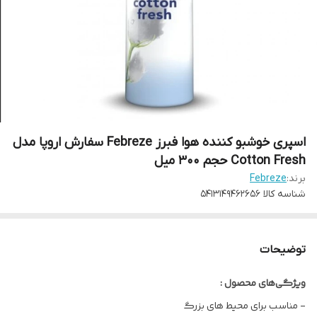
اسپری خوشبو کننده هوا فبرز Febreze سفارش اروپا مدل
Cotton Fresh حجم 300 میل
برند:
Febreze
شناسه کالا
5413149462656
توضیحات
ویژگی‌های محصول :
- مناسب برای محیط های بزرگ