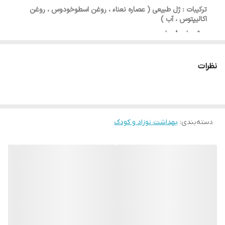
ترکیبات : ژل طبیعی ( عصاره نعناء ، روغن اسطوخودوس ، روغن
اکالیپتوس ، آب )
موثر برای 8 ساعت
دارای اثر خنک کننده سریع
این محصول حاوی دارو نیست
نظرات
ساخت چین
تاربخ انقضا:10/2028
دسته‌بندی
:
بهداشت نوزاد و کودک