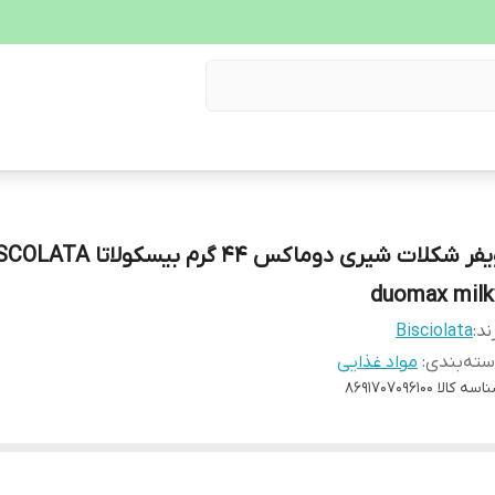
ویفر شکلات شیری دوماکس 44 گرم بیسکولات
duomax milk
ند:
Bisciolata
ته‌بندی
:
مواد غذایی
اسه کالا
8691707096100