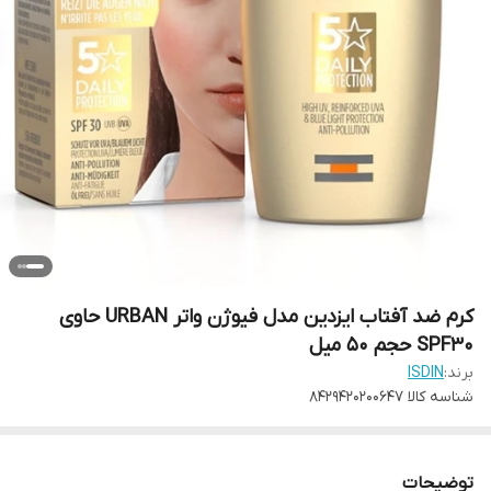
کرم ضد آفتاب ایزدین مدل فیوژن واتر URBAN حاوی
SPF30 حجم 50 میل
برند:
ISDIN
شناسه کالا
8429420200647
توضیحات