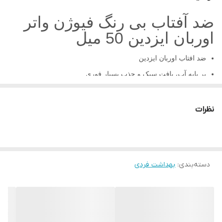
ضد آفتاب بی رنگ فیوژن واتر
اوربان ایزدین 50 میل
ضد افتاب اوربان ایزدین
بر پایه آب، بافت سبک و جذب بسیار فوری
دارای محافظت با SPF50
آبرسان و مرطوب کننده
نظرات
غنی شده با هیالورونیک اسید
قابل استفاده روی پوست مرطوب
حتی مناسب پوست های حساس
دسته‌بندی
:
بهداشت فردی
قابل استفاده در پوست دور چشم
فاقد رنگ، چربی و الکل
توضیحات کوتاه
ضد آفتاب
ایزدین مدل فیوژن واتر اوربان محافظ فوق العاده