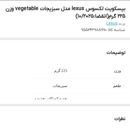
بیسکویت لکسوس lexus مدل سبزیجات vegetable وزن
225 گرم(انقضا:10/2025)
برند:
Lexus
شناسه کالا
9556439881990
توضیحات
وزن
225 گرم
طعم
سبزیجات
تغذیه کودکان, تغذیه و
مناسب برای
میان وعده
مناسب برای همه سنین
نظرات
بسیار مقوی
سرشار از ویتامین های