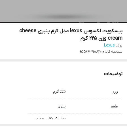
بیسکویت لکسوس lexus مدل کرم پنیری cheese
cream وزن 225 گرم
برند:
Lexus
شناسه کالا
9556439882010
توضیحات
وزن
225 گرم
طعم
پنیری
تغذیه کودکان, تغذیه و
مناسب برای
میان وعده