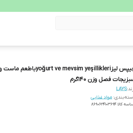
چیپس لیزyoğurt ve mevsim yeşillikleriباطعم ماست 
زیجات فصل وزن ۱۴۰گرم
ند:
LAYS
ته‌بندی
:
مواد غذایی
اسه کالا
8690624103694