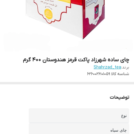
چای ساده شهرزاد پاکت قرمز هندوستان 400 گرم
برند:
Shahrzad_tea
شناسه کالا
6260026101059
توضیحات
نوع
چای سیاه