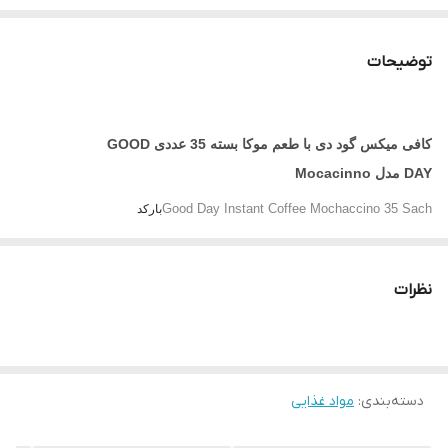
توضیحات
کافی ميکس گود دی با طعم موکا بسته 35 عددی GOOD
DAY مدل Mocacinno
Good Day Instant Coffee Mochaccino 35 Sach
بارکد
8991002133464
سازنده
نظرات
Good Day
کشور سازنده
اندونزی
دسته‌بندی
:
مواد غذایی