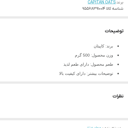
برند:
CAPITAN OATS
شناسه کالا
9556183910014
توضیحات
برند: کاپیتان
وزن محصول: 500 گرم
طعم محصول: دارای طعم لذیذ
توضیحات بیشتر: دارای کیفیت بالا
پروانه بهداشت: -
نوع عرضه: یک عددی
نظرات
جو دوسر پرک سفید
حاوی فیبر، منیزیم و آهن
بدون چربی ترانس