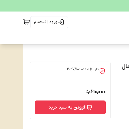
ورود | ثبت‌نام
 نرمال
تاریخ انقضا:202۷/۱۰
210,000
افزودن به سبد خرید