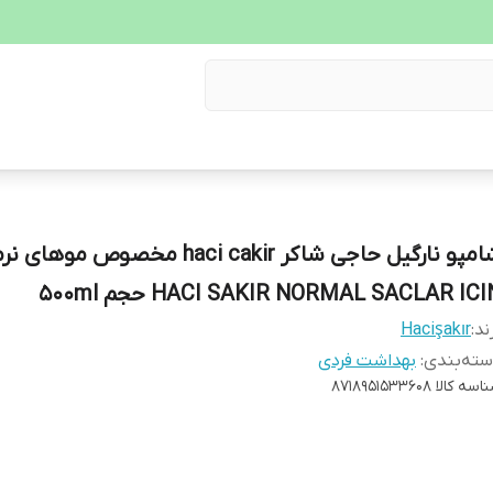
شامپو نارگیل حاجی شاکر haci cakir مخصوص موهای
HACI SAKIR NORMAL SACLAR ICI حجم 500ml
ند:
Hacişakır
ته‌بندی
:
بهداشت فردی
اسه کالا
8718951533608