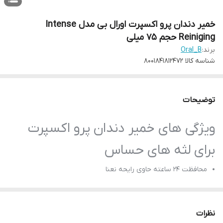
خمیر دندان پرو اکسپرت اورال بی مدل Intense
Reiniging حجم 75 میلی
برند:
Oral_B
شناسه کالا
8001841812472
توضیحات
ویژگی های خمیر دندان پرو اکسپرت
برای لثه های حساس
محافظت 24 ساعته حاوی رایحه نعنا
از بین بردن حفره و پلاک دندان
ضد حساسیت، ضد جرم، پلاک
نظرات
درمان مشکلات لثه و دندان