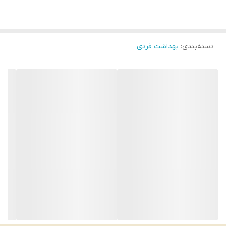
از بین بردن بوی بد دهان
بارکد محصول 8001841812472
حجم 75 میلی
دسته‌بندی
:
بهداشت فردی
ساخت انگلستان