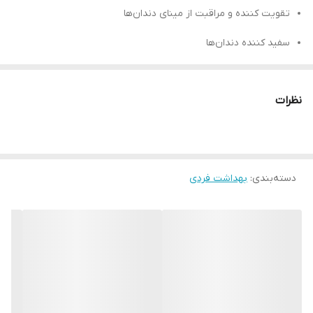
تقویت کننده و مراقبت از مینای دندان‌‌ها
سفید کننده دندان‌ها
پاکسازی لکه‌های سطحی دندان‌ها
نظرات
از بین برنده تغییر رنگ سطحی دندان‌ها
جلوگیری از پوسیدگی و ایجاد حفره در دندان‌ها
حاوی عصاره نعناع، فلوراید و مواد معدنی
دسته‌بندی
:
بهداشت فردی
تولید : آلمان
خمیر دندان اورال بی مدل ENAMEL CARE محصولی مناسب برای
دندان های معمولی هستش که با مواد معدنی ساخته شده است این
محصول مینای دندان را تقویت،محافظت و سفید میکند این
خمیردندان با طعم نعناع هستش که بعد از هر استفاده احساس تازگی
در دهان خود می کنید.