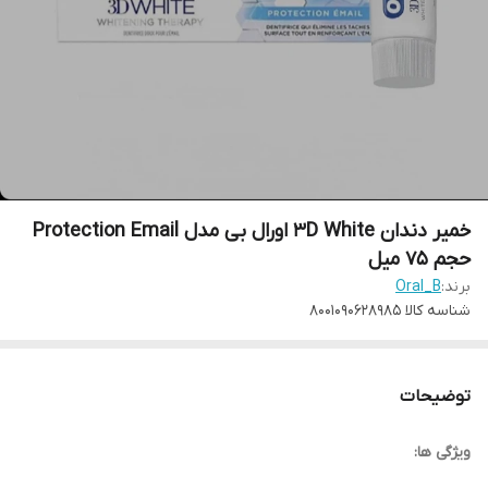
خمیر دندان 3D White اورال بی مدل Protection Email
حجم ۷۵ میل
برند:
Oral_B
شناسه کالا
8001090628985
توضیحات
ویژگی ها: