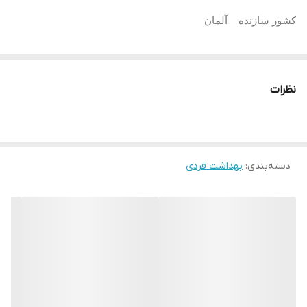
کشور سازنده
آلمان
احیای لثه و ترمیم کننده دندان
محافظت از دندان
نظرات
مناسب برای دندان های حساس
با اثر ضد باکتریایی
دسته‌بندی
:
بهداشت فردی
شناسه محصول:
8001841958965