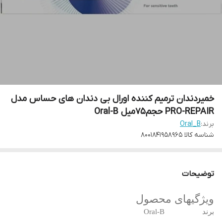
خمیردندان ترمیم کننده اورال بی دندان های حساس مدل
PRO-REPAIR حجم75میل Oral-B
برند:
Oral_B
شناسه کالا
8001841958965
توضیحات
ویژگیهای محصول
برند
Oral-B