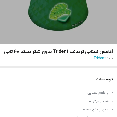
آدامس نعنایی تریدنت Trident بدون شکر بسته 40 تایی
برند:
Trident
توضیحات
با طعم نعنایی
هضم بهتر غذا
مانع از نفخ معده