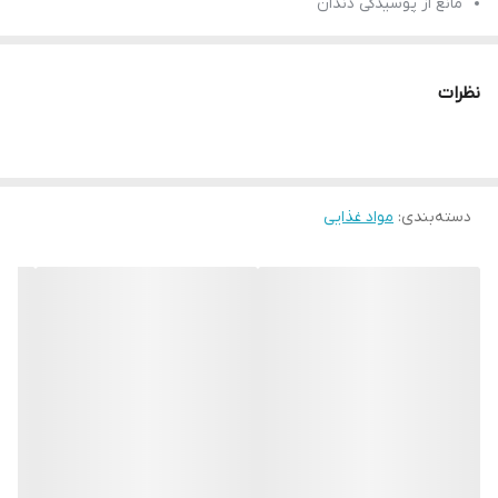
مانع از پوسیدگی دندان
حاوی طعم دهنده های طبیعی
ساخت کشور آمریکا
نظرات
بسته 40 عددی
بارکد محصول 0012546012645
دسته‌بندی
:
مواد غذایی