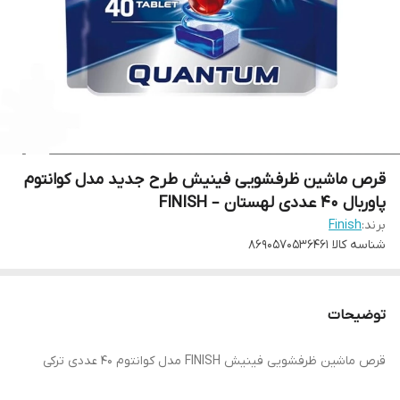
قرص ماشین ظرفشویی فینیش طرح جدید مدل کوانتوم
پاوربال 40 عددی لهستان – FINISH
برند:
Finish
شناسه کالا
8690570536461
توضیحات
قرص ماشین ظرفشویی فینیش FINISH مدل کوانتوم 40 عددی ترکی