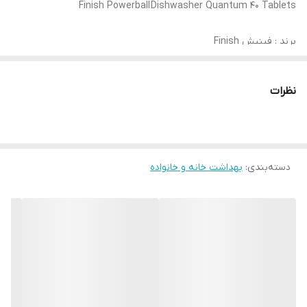
Finish Powerball
Dishwasher Quantum 40 Tablets
برند : فینیش Finish
مدل : کوانتوم Quantum
نظرات
تعداد در بسته: 40 عدد
كشور توليد كننده : لهستان
دسته‌بندی
:
بهداشت خانه و خانواده