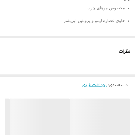
مخصوص موهای چرب
حاوی عصاره لیمو و پروتئین ابریشم
تغذیه کننده مو
طراوت بخش
نظرات
از بین بردن چربی پوست و ‌موی سر
زود چرب شدن موها حتی بعد از چندین ساعت شستشو یا استحمام،
یکی از مشکلات شایع میان آقایان و بانوان است که اغلب به دلیل
دسته‌بندی
:
بهداشت فردی
مصرف محصولات ناسازگار با نوع موها، عدم تعادل هورمونی و
تغییرات فصلی اتفاق می‌افتد. ساده‌ترین راه برای رفع مشکل چربی
موها، استفاده از
شامپو مناسب موهای چرب
است.
شامپو تغذیه کننده
حاجی شاکر حاوی عصاره لیمو مناسب موهای چرب
، چربی اضافی
موهایتان را عمیقا تمیز کرده و میزان ترشح سبوم پوست سرتان را