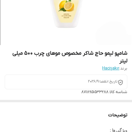
شامپو لیمو حاج شاکر مخصوص موهای چرب 500 میلی
لیتر
برند:
Hacişakır
تاریخ انقضا:۲۰۲۶/۹
شناسه کالا
8718951533288
توضیحات
ویژگی ها :