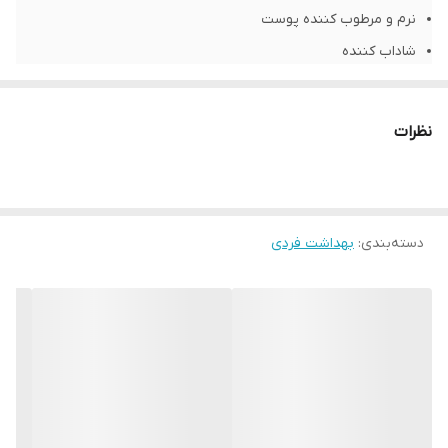
نرم و مرطوب کننده پوست
شاداب کننده
متناسب با PH پوست
95 درصد منشا طبیعی
نظرات
فرمولاسیون 95% زیست تخریب پذیر
بسته بندی 100% قابل بازیافت
شناسه محصول:
8718951436978
دسته‌بندی
:
بهداشت فردی