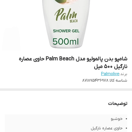
شامپو بدن پالمولیو مدل Palm Beach حاوی عصاره
نارگیل 500 میل
برند:
Palmolive
شناسه کالا
8718951436978
توضیحات
خوشبو
حاوی عصاره نارگیل