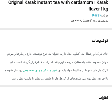
Karak ا Original Karak instant tea with cardamom
flavor 1 kg
برند:
Karak
شناسه کالا
82831205151214
توضیحات
چای کرک اورجینال یک کیلویی هل دار به عنوان یک نوع نوشیدنی داغ پرطرفدار مردم
جهان خصوصا هند، پاکستان، مردم خاورمیانه، امارات ، قطرقرار گرفته است.چای
کرک هل دار عموما از مخلوط مواد پایه ای
شیر و شکر و چای مخصوص
زود حل شونده
با افزودن هل تهیه می شود.چای کرک هل دار با طعم بی نظیر با داشتن هل باعث
اکسیژن رسانی و تقویت عملکرد گوارش و روده ها می شود. این محصول
ساخت
کشور امارات (اصلی)
است
نظرات