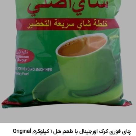
چای فوری کرک اورجینال با طعم هل 1 کیلوگرم Original