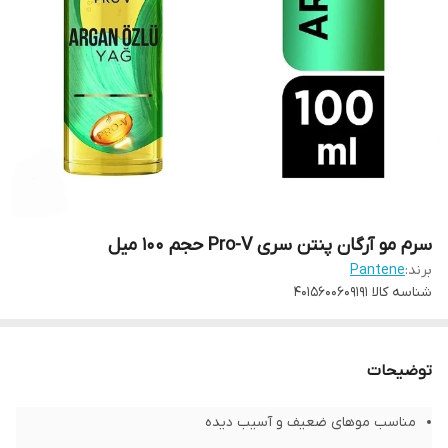
سرم مو آرگان پنتن سری Pro-V حجم 100 میل
برند:
Pantene
شناسه کالا
4015600609191
توضیحات
مناسب موهای ضعیف و آسیب دیده