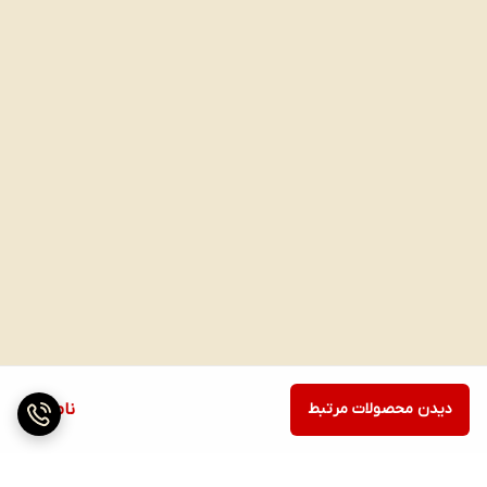
مایع لباسشویی یوموش برای لباس‌های حساس ضد جوش ابریشمی تاچ با
حجم 2520 میلی لیتر، انتخاب ایده‌آل برای شستشوی و مراقبت از این نوع
لباس‌ها است. با توجه به ویژگی‌ها و مزایای خاص آن، این مایع لباسشویی
به طور آرام و دقیق لباس‌های حساس را شستشو میدهد.
دیدن محصولات مرتبط
ناموجود